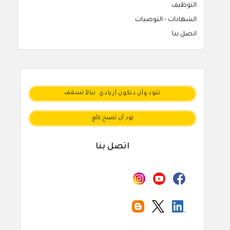
التوظيف
الشهادات - التوصيات
اتصل بنا
نبالأ
تسقف
أريادي
دتكون
وأن
تتود
تود أن تصبح بائع
اتصل بنا